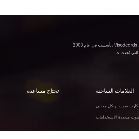
تأسست في عام 2008، Visodcards ومعدات الترفيه التفاعلية شبكة الصوت والفيديو. تم تأسيسها لتطوير وتوفير بطاقات صوت عالية الجودة ومصممة بشكل جيد
العلامات الساخنة
تحتاج مساعدة
كارت صوت بهيكل معدني
وت متعددة الاستخدامات