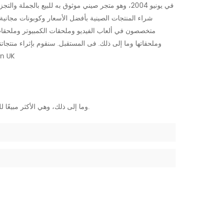
شراء المنتجات الصينية بأفضل الأسعار وكوبونات مجاني
متخصصون في ألعاب الفيديو وملحقات الكمبيوتر وملحقا
العنو
بطاقة الصوت KS108 وES102 وما إلى ذلك والميكروفون MM1000 وما إلى ذلك، وهي الأكثر مبيعًا للجميع حول العالم.