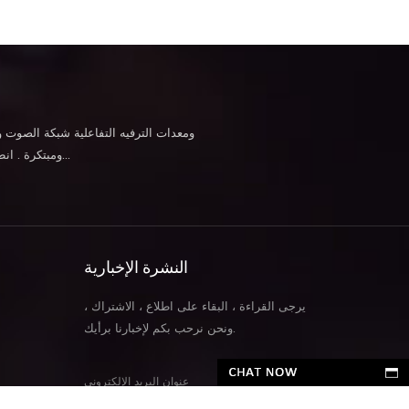
ومبتكرة . انطلاقًا من روح "احتياجاتك، ابتكاراتنا"، فإننا نركز على تطوير تطبيقات الأجهزة والبرامج التي تُحدث ث...
النشرة الإخبارية
يرجى القراءة ، البقاء على اطلاع ، الاشتراك ،
ونحن نرحب بكم لإخبارنا برأيك.