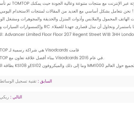
ة! نحن نتعامل بشكل أساسي مع العديد من المقالات لمنتجات الاستخدام اليومي
ت الهاتف المحمول والملابس وأدوات المنزل والحديقة والمجوهرات ومشغل الو
وإكسسوارات السيارات ونماذج RC وملحقاتها وما إلى ذلك. فى المستقبل. سنقوم بإثراء منتجاتنا باستمرار ونحاول أن ن
ان: Advancer Limited Floor Floor 207 Regent Street W1B 3HH London UK
TOMTOP هي شراكة رسمية لـ Visodcards قامت
TOMTOP ببناء أفضل علاقة تعاون مع Visodcards في عام 2016.
السابق :
تقنية تسجيل الوسائط
التالي :
ريكي