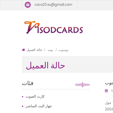
coco20.xu@gmail.com
تومتوب
بيت
حالة العميل
/
/
حالة العميل
فئات
توب
N
كارت الصوت
جهاز البث المباشر