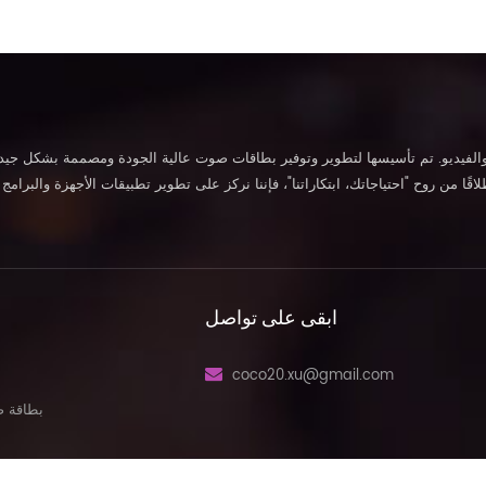
ابقى على تواصل
coco20.xu@gmail.com
بطاقة ص