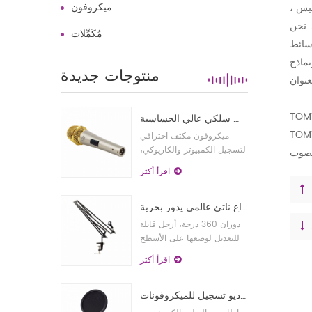
ميكروفون
، تم تأسيس TOMTOP في يونيو 2004، وهو متجر صيني موثوق به للبيع بالجملة والتجزئة عبر الإنترنت مع منتجات متنوعة وعالية الجودة حيث يمكنك
. نحن
مُكَمِّلات
سائط
بذل قصارى جهدنا للعملاء.
منتوجات جديدة
ميكروفون مكثف سلكي عالي الحساسية
ميكروفون مكثف احترافي
لتسجيل الكمبيوتر والكاريوكي،
يعتمد شبكة مصممة من سبائك
اقرأ أكثر
الزنك والتي تمت معالجتها
بتقنية المعالجة الحرارية.
حامل ذراع ناتئ عالمي يدور بحرية
دوران 360 درجة، أرجل قابلة
للتعديل لوضعها على الأسطح
غير المستوية، مثالية لاستوديو
اقرأ أكثر
البث الإذاعي، والغناء عبر
الإنترنت، والدردشة، إلخ.
مرشح بوب ملحق استوديو تسجيل للميكروفونات